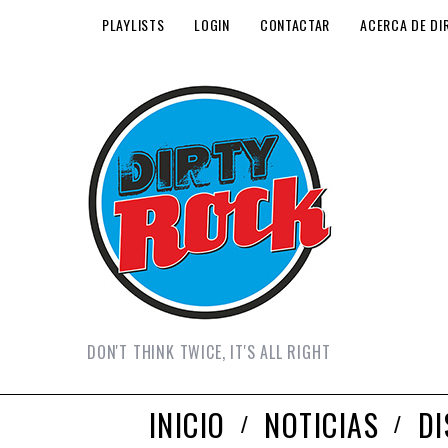
PLAYLISTS
LOGIN
CONTACTAR
ACERCA DE DI
DON'T THINK TWICE, IT'S ALL RIGHT
INICIO
NOTICIAS
D