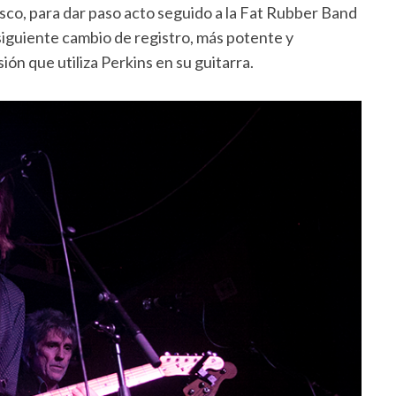
sco, para dar paso acto seguido a la Fat Rubber Band
siguiente cambio de registro, más potente y
ión que utiliza Perkins en su guitarra.