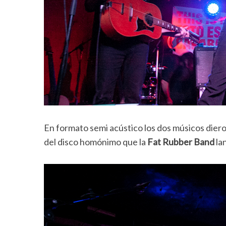
En formato semi acústico los dos músicos diero
del disco homónimo que la
Fat Rubber Band
la