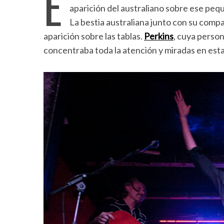
E
aparición del australiano sobre ese peq
La bestia australiana junto con su comp
aparición sobre las tablas.
Perkins
, cuya perso
concentraba toda la atención y miradas en esta