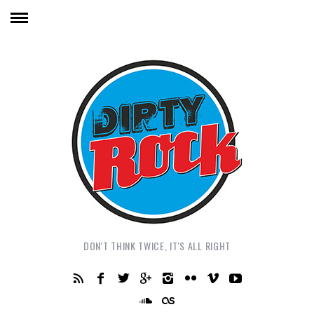
DON'T THINK TWICE, IT'S ALL RIGHT