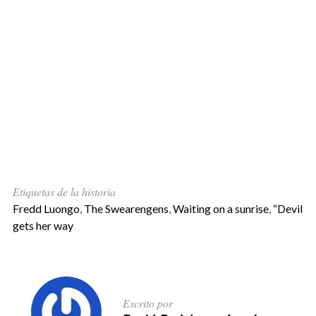
Etiquetas de la historia
Fredd Luongo
,
The Swearengens
,
Waiting on a sunrise
,
“Devil
gets her way
Escrito por