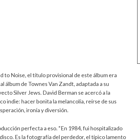
 to Noise, el título provisional de este álbum era
a al álbum de Townes Van Zandt, adaptada a su
yecto Silver Jews. David Berman se acercó a la
o indie: hacer bonita la melancolía, reírse de sus
speración, ironía y diversión.
roducción perfecta a eso. “En 1984, fui hospitalizado
disco. Es la fotografía del perdedor, el típico lamento