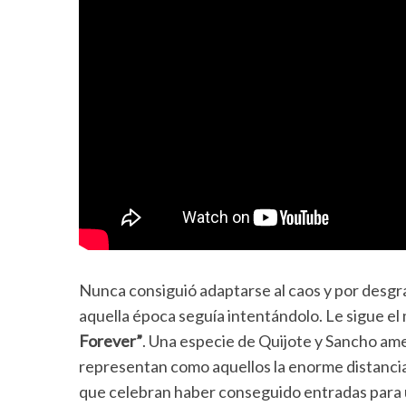
Nunca consiguió adaptarse al caos y por desgr
aquella época seguía intentándolo. Le sigue el
Forever”
. Una especie de Quijote y Sancho amer
representan como aquellos la enorme distancia q
que celebran haber conseguido entradas para u