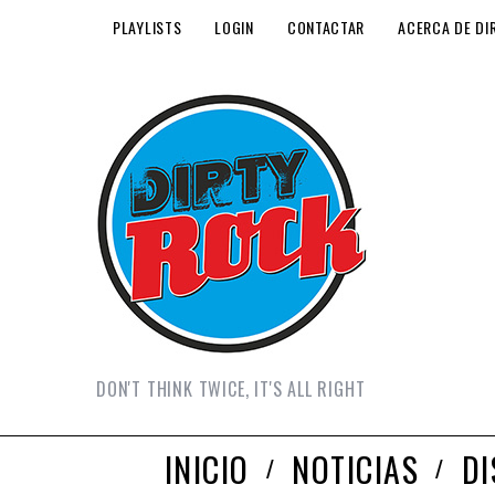
PLAYLISTS
LOGIN
CONTACTAR
ACERCA DE DI
DON'T THINK TWICE, IT'S ALL RIGHT
INICIO
NOTICIAS
D