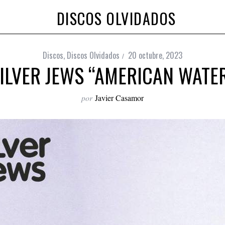
DISCOS OLVIDADOS
Discos
,
Discos Olvidados
20 octubre, 2023
ILVER JEWS “AMERICAN WATE
por
Javier Casamor