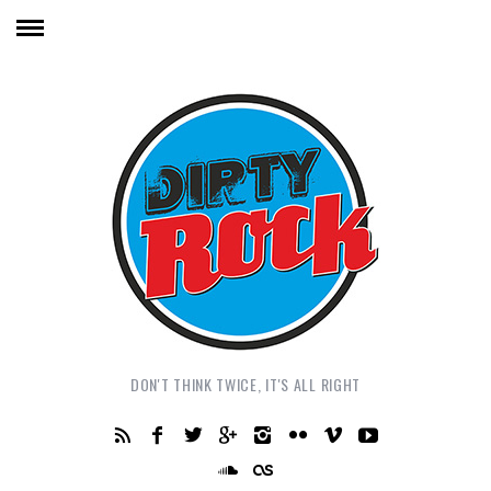
DON'T THINK TWICE, IT'S ALL RIGHT