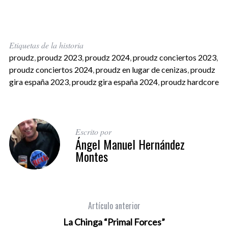
Etiquetas de la historia
proudz
,
proudz 2023
,
proudz 2024
,
proudz conciertos 2023
,
proudz conciertos 2024
,
proudz en lugar de cenizas
,
proudz
gira españa 2023
,
proudz gira españa 2024
,
proudz hardcore
Escrito por
Ángel Manuel Hernández
Montes
Artículo anterior
La Chinga “Primal Forces”