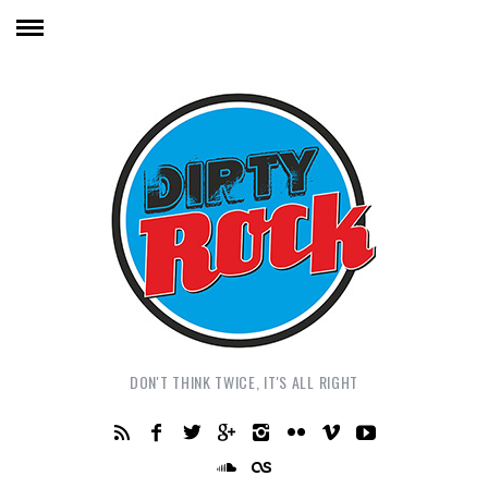
DON'T THINK TWICE, IT'S ALL RIGHT