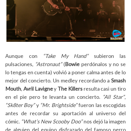
Aunque con
“Take My Hand”
subieron las
pulsaciones,
“Astronaut”
(
Bowie
perdónalos y no se
lo tengas en cuenta) volvió a poner calma antes de lo
mejor del concierto. Un medley recordando a
Smash
Mouth
,
Avril Lavigne
y
The Killers
resulta casi un tiro
en el pie pero te levanta un concierto.
“All Star”
,
“Sk8ter Boy”
y
“Mr. Brightside”
fueron las escogidas
antes de recordar su aportación al universo del
cómic.
“What’s New Scooby Doo”
nos dejó la imagen
de alguien del equipo disfrazado del famoso perro