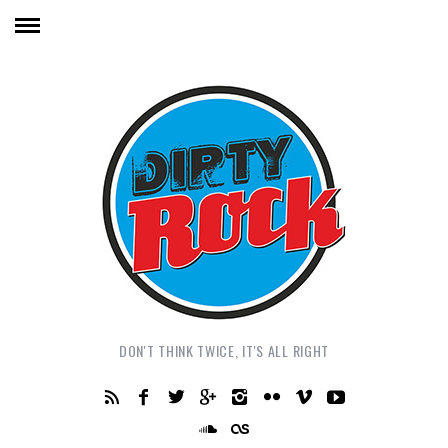
DON'T THINK TWICE, IT'S ALL RIGHT