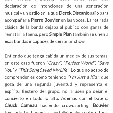
declaración de intenciones de una generación
musical y un estilo en la que
Derek Discanio
salió para
acompañar a
Pierre Bouvier
en las voces. La retirada
clásica de la banda dejaba al público con ganas de
rematar la faena, pero
Simple Plan
también se unen a
esas bandas incapaces de cerrar un show.
Entiendo que tenga cabida un medley de sus temas,
en este caso fueron
“Crazy”
,
“Perfect World”
,
“Save
You”
y
“This Song Saved My Life”
. Lo que no acabo de
comprender es cómo teniendo
“I’m Just a Kid”
, que
goza de una segunda juventud y representa el
espíritu fiestero del grupo, no la usen pa dejar el
concierto en todo lo alto. Además con el batería
Chuck Comeau
haciendo crowdsurfing,
Bouvier
tomando las baquetas, estallidos de confeti, fans