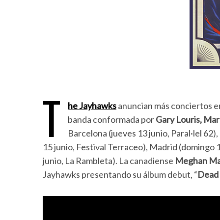
T
he Jayhawks
anuncian más conciertos en
banda conformada por
Gary Louris, Ma
Barcelona (jueves 13 junio, Paral·lel 62)
15 junio, Festival Terraceo), Madrid (domingo 1
junio, La Rambleta). La canadiense
Meghan Ma
Jayhawks presentando su álbum debut, “
Dead 