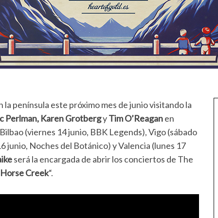
 la península este próximo mes de junio visitando la
rc Perlman, Karen Grotberg
y
Tim O’Reagan
en
, Bilbao (viernes 14 junio, BBK Legends), Vigo (sábado
6 junio, Noches del Botánico) y Valencia (lunes 17
ike
será la encargada de abrir los conciertos de The
Horse Creek
“.