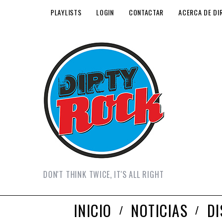
PLAYLISTS
LOGIN
CONTACTAR
ACERCA DE DI
DON'T THINK TWICE, IT'S ALL RIGHT
INICIO
NOTICIAS
D