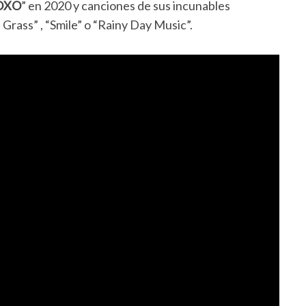
OXO
” en 2020 y canciones de sus incunables
rass” , “Smile” o “Rainy Day Music”.