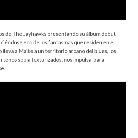
rtos de The Jayhawks presentando su álbum debut
aciéndose eco de los fantasmas que residen en el
 lleva a Maike a un territorio arcano del blues, los
n tonos sepia texturizados, nos impulsa para
ke.