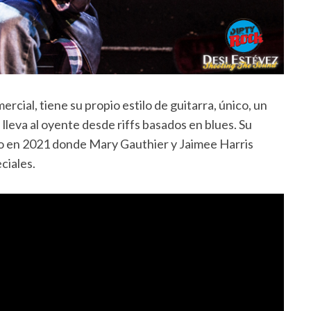
rcial, tiene su propio estilo de guitarra, único, un
leva al oyente desde riffs basados ​​en blues. Su
o en 2021 donde Mary Gauthier y Jaimee Harris
ciales.