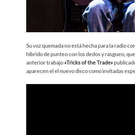
Su voz quemada no está hecha para la radio come
híbrido de punteo con los dedos y rasgueo, que l
anterior trabajo
«Tricks of the Trade»
publicad
aparecen el el nuevo disco como invitadas espe