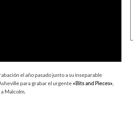
rabación el año pasado junto a su inseparable
sheville para grabar el urgente
«Bits and Pieces»
,
s a Malcolm.