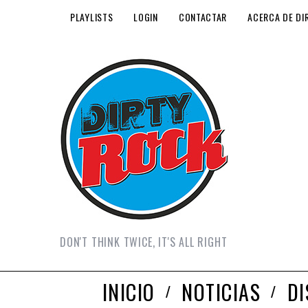
PLAYLISTS
LOGIN
CONTACTAR
ACERCA DE DI
DON'T THINK TWICE, IT'S ALL RIGHT
INICIO
NOTICIAS
D