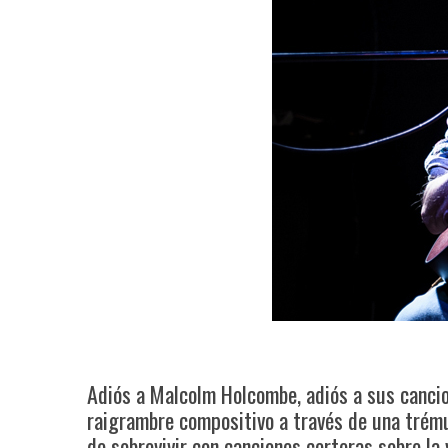
Adiós a Malcolm Holcombe, adiós a sus canci
raigrambre compositivo a través de una trému
de sobrevivir con canciones certeras sobre la 