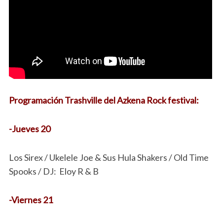
Programación Trashville del Azkena Rock festival:
-Jueves 20
Los Sirex / Ukelele Joe & Sus Hula Shakers / Old Time
Spooks / DJ: Eloy R & B
-Viernes 21