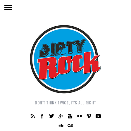
DON'T THINK TWICE, IT'S ALL RIGHT