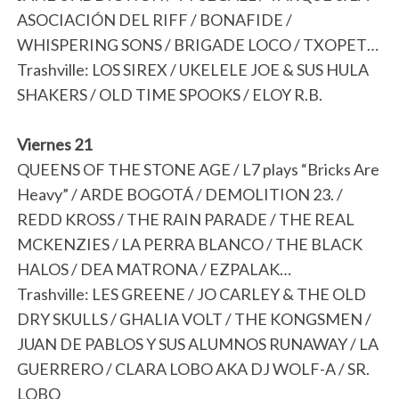
ASOCIACIÓN DEL RIFF / BONAFIDE /
WHISPERING SONS / BRIGADE LOCO / TXOPET…
Trashville: LOS SIREX / UKELELE JOE & SUS HULA
SHAKERS / OLD TIME SPOOKS / ELOY R.B.
Viernes 21
QUEENS OF THE STONE AGE / L7 plays “Bricks Are
Heavy” / ARDE BOGOTÁ / DEMOLITION 23. /
REDD KROSS / THE RAIN PARADE / THE REAL
MCKENZIES / LA PERRA BLANCO / THE BLACK
HALOS / DEA MATRONA / EZPALAK…
Trashville: LES GREENE / JO CARLEY & THE OLD
DRY SKULLS / GHALIA VOLT / THE KONGSMEN /
JUAN DE PABLOS Y SUS ALUMNOS RUNAWAY / LA
GUERRERO / CLARA LOBO AKA DJ WOLF-A / SR.
LOBO