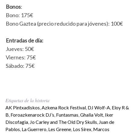
Bonos
:
Bono: 175€
Bono Gaztea (precio reducido para jóvenes): 100€
Entradas de día:
Jueves: 50€
Viernes: 75€
Sábado: 75€
Etiquetas de la historia
AK Pintxadiskos
,
Azkena Rock Festival
,
DJ Wolf-A
,
Eloy R &
B
,
Foroazkenarock DJ’s
,
Funtasmas
,
Ghalia Volt
,
Iker
Discofagia
,
Jo Carley and The Old Dry Skulls
,
Juan de
Pablos
,
La Guerrero
,
Les Greene
,
Los Sírex
,
Marcos