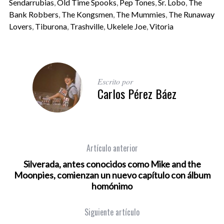
Sendarrubias
,
Old Time Spooks
,
Pep Tones
,
Sr. Lobo
,
The
Bank Robbers
,
The Kongsmen
,
The Mummies
,
The Runaway
Lovers
,
Tiburona
,
Trashville
,
Ukelele Joe
,
Vitoria
Escrito por
Carlos Pérez Báez
Artículo anterior
Silverada, antes conocidos como Mike and the
Moonpies, comienzan un nuevo capítulo con álbum
homónimo
Siguiente artículo