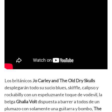
Los británicos
Jo Carley and The Old Dry Skulls
desplegarán todo su sucio blues, skiffle, calipso y
rockabilly con un espeluznante toque de vodevil, la
belga
Ghalia Volt
dispuesta a barrer a todos de un
plumazo con solamente una guitarra y bombo,
The