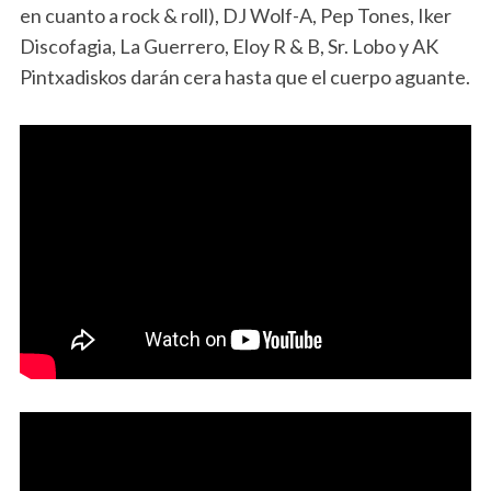
en cuanto a rock & roll), DJ Wolf-A, Pep Tones, Iker
Discofagia, La Guerrero, Eloy R & B, Sr. Lobo y AK
Pintxadiskos darán cera hasta que el cuerpo aguante.