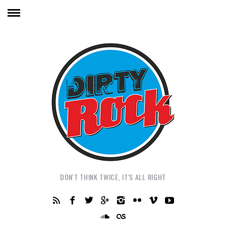
DON'T THINK TWICE, IT'S ALL RIGHT