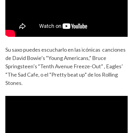
Su saxo puedes escucharlo en las icónicas canciones
de David Bowie’s “Young Americans,” Bruce
Springsteen’s “Tenth Avenue Freeze-Out” , Eagles’
“The Sad Cafe, o el “Pretty beat up” de los Rolling
Stones.