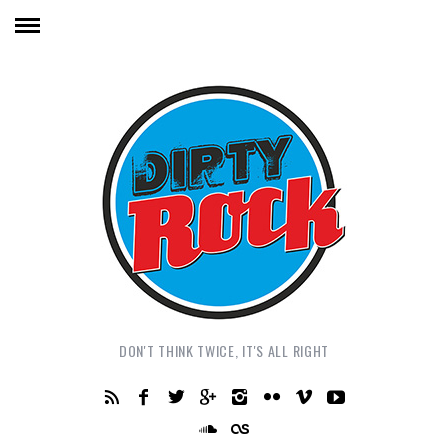
DON'T THINK TWICE, IT'S ALL RIGHT