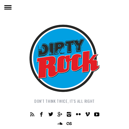
DON'T THINK TWICE, IT'S ALL RIGHT