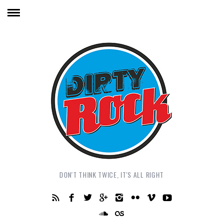
DON'T THINK TWICE, IT'S ALL RIGHT