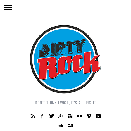
DON'T THINK TWICE, IT'S ALL RIGHT