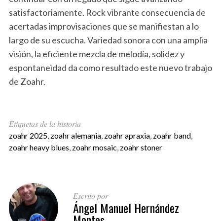
satisfactoriamente. Rock vibrante consecuencia de
acertadas improvisaciones que se manifiestan a lo
largo de su escucha. Variedad sonora con una amplia
visión, la eficiente mezcla de melodía, solidez y
espontaneidad da como resultado este nuevo trabajo
de Zoahr.
Etiquetas de la historia
zoahr 2025
,
zoahr alemania
,
zoahr apraxia
,
zoahr band
,
zoahr heavy blues
,
zoahr mosaic
,
zoahr stoner
Escrito por
Ángel Manuel Hernández
Montes