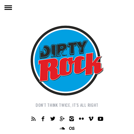
DON'T THINK TWICE, IT'S ALL RIGHT