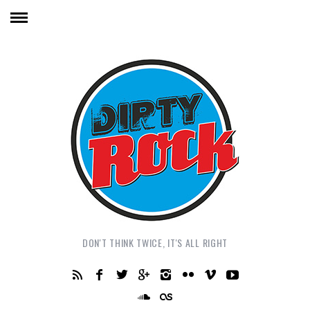
DON'T THINK TWICE, IT'S ALL RIGHT