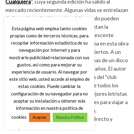
Cualquiera
”, cuya segunda edición ha salido al
mercado recientemente. Algunas vidas se entrelazan
de forma inextricable con la música y solo pueden
respirar gracias a canciones que alimentan la
Esta página web emplea tanto cookies
identidad. El desorden con que un adolescente
propias como de terceros técnicas, para
recibe sus lecciones musicales se plasma en esta obra
recopilar información estadística de su
navegación por Internet y para
y es justamente uno de sus mayores aciertos. A un
mostrarle publicidad relacionada con sus
obituario muy sentido le suceden páginas de un disco
gustos, así como para mejorar su
que se publicó hace treinta o cuarenta años. El autor
experiencia de usuario. Al navegar por
junta listas de perdedores con rankings del “club
este sitio web, usted accede al empleo de
exclusivo de mis 100 discos favoritos de todos los
estas cookies. Puede cambiar la
tiempos”. Encadena un relato de los mejores letristas
configuración de su navegador para no
aceptar su instalación u obtener más
del rock con una selección de “canciones para viajar a
información en nuestra política de
Oporto” en determinada época del año,
cookies
Aceptar
Nuestra Política
entreverando discos, actuaciones en directo y
derrapes mentales de toda ralea.