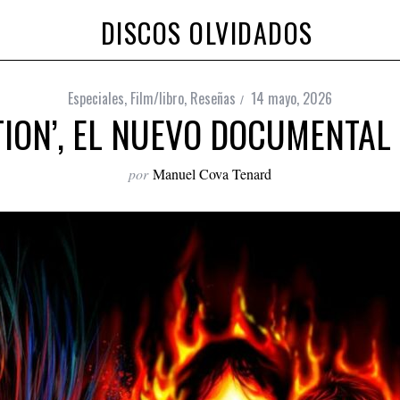
DISCOS OLVIDADOS
Especiales
,
Film/libro
,
Reseñas
14 mayo, 2026
ION’, EL NUEVO DOCUMENTAL
por
Manuel Cova Tenard