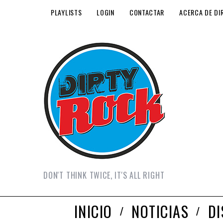
PLAYLISTS
LOGIN
CONTACTAR
ACERCA DE DI
DON'T THINK TWICE, IT'S ALL RIGHT
INICIO
NOTICIAS
D