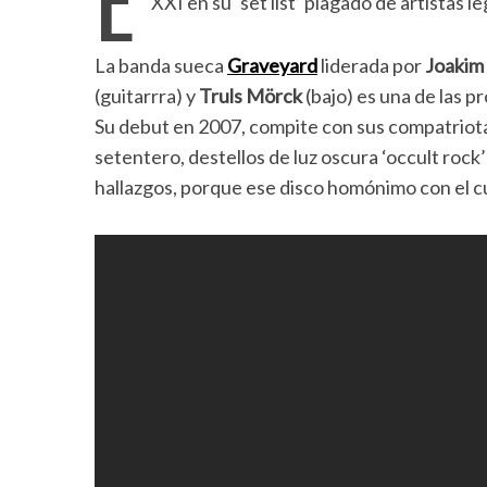
XXI en su ‘set list’ plagado de artistas 
La banda sueca
Graveyard
liderada por
Joakim
(guitarrra) y
Truls Mörck
(bajo) es una de las p
Su debut en 2007, compite con sus compatriot
setentero, destellos de luz oscura ‘occult rock
hallazgos, porque ese disco homónimo con el 