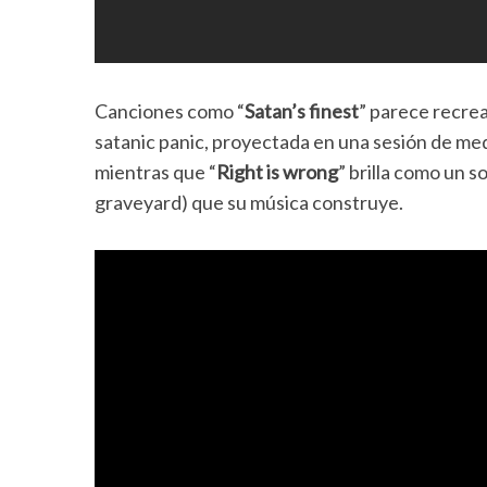
Canciones como “
Satan’s finest
” parece recrea
satanic panic, proyectada en una sesión de me
mientras que “
Right is wrong
” brilla como un 
graveyard) que su música construye.