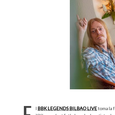
E
l
BBK LEGENDS BILBAO LIVE
toma la f