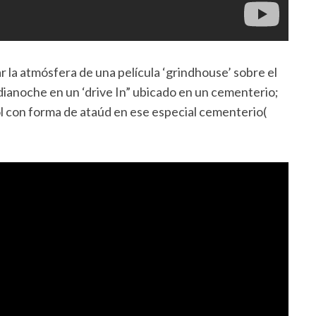
r la atmósfera de una película ‘grindhouse’ sobre el
dianoche en un ‘drive In” ubicado en un cementerio;
sol con forma de ataúd en ese especial cementerio(