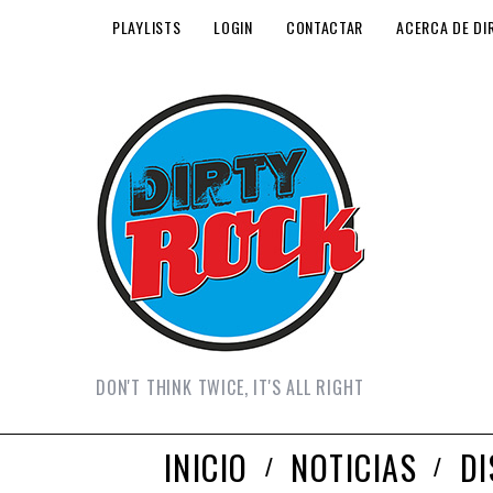
PLAYLISTS
LOGIN
CONTACTAR
ACERCA DE DI
DON'T THINK TWICE, IT'S ALL RIGHT
INICIO
NOTICIAS
D