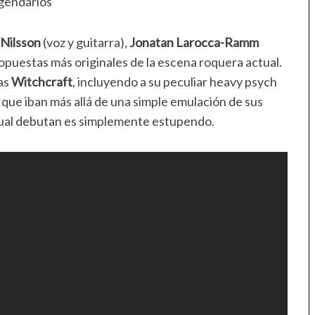
legendarios
 Nilsson
(voz y guitarra),
Jonatan Larocca-Ramm
ropuestas más originales de la escena roquera actual.
as
Witchcraft
, incluyendo a su peculiar heavy psych
’ que iban más allá de una simple emulación de sus
cual debutan es simplemente estupendo.