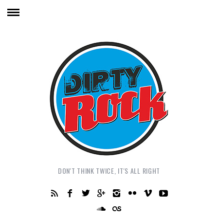
DON'T THINK TWICE, IT'S ALL RIGHT