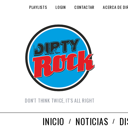
PLAYLISTS
LOGIN
CONTACTAR
ACERCA DE DI
DON'T THINK TWICE, IT'S ALL RIGHT
INICIO
NOTICIAS
D