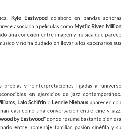
fica,
Kyle Eastwood
colaboró en bandas sonoras
parece asociada a películas como
Mystic River, Million
ando una conexión entre imagen y música que parece
úsico y no ha dudado en llevar a los escenarios sus
 propias y reinterpretaciones ligadas al universo
econocibles en ejercicios de jazz contemporáneo.
illiams
,
Lalo Schifrin
o
Lennie Niehaus
aparecen con
nan casi como una conversación entre cine y jazz.
twood by Eastwood”
donde resume bastante bien esa
ario entre homenaje familiar, pasión cinéfila y su