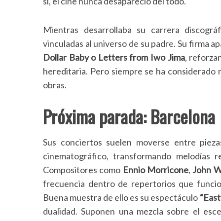
sí, el cine nunca desapareció del todo.
Mientras desarrollaba su carrera discográ
vinculadas al universo de su padre. Su firma a
Dollar Baby o Letters from Iwo Jima
, reforz
hereditaria. Pero siempre se ha considerado m
obras.
Próxima parada: Barcelona
Sus conciertos suelen moverse entre piezas
cinematográfico, transformando melodías r
Compositores como
Ennio Morricone
,
John W
frecuencia dentro de repertorios que funcio
Buena muestra de ello es s
u espectáculo
“Eas
dualidad. Suponen una mezcla sobre el escen