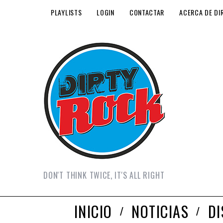
PLAYLISTS
LOGIN
CONTACTAR
ACERCA DE DI
DON'T THINK TWICE, IT'S ALL RIGHT
INICIO
NOTICIAS
D