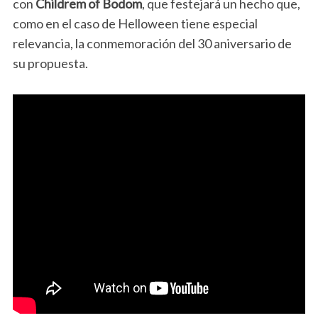
con
Childrem of Bodom
, que festejará un hecho que,
como en el caso de Helloween tiene especial
relevancia, la conmemoración del 30 aniversario de
su propuesta.