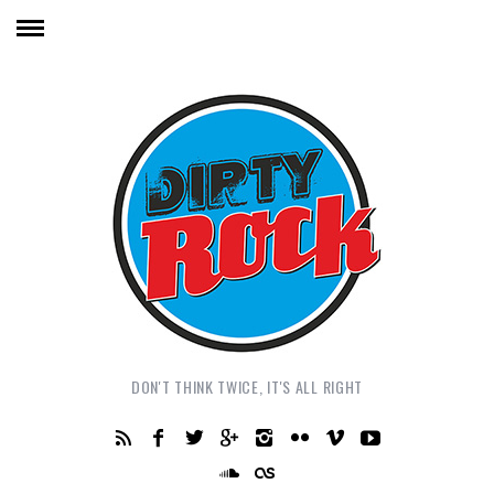
DON'T THINK TWICE, IT'S ALL RIGHT