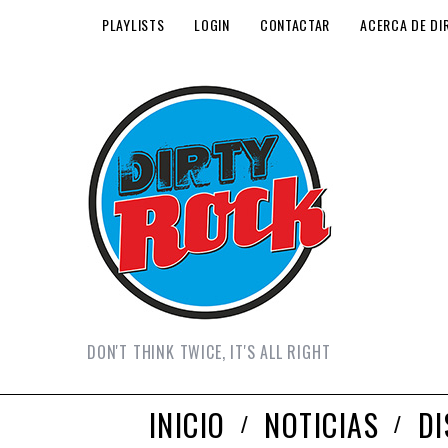
PLAYLISTS
LOGIN
CONTACTAR
ACERCA DE DI
DON'T THINK TWICE, IT'S ALL RIGHT
INICIO
NOTICIAS
D