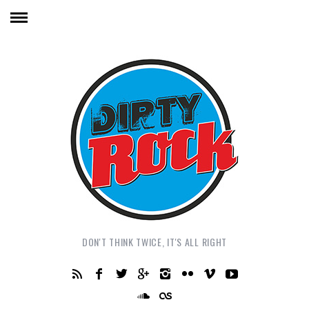
DON'T THINK TWICE, IT'S ALL RIGHT