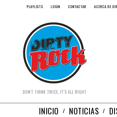
PLAYLISTS
LOGIN
CONTACTAR
ACERCA DE DI
DON'T THINK TWICE, IT'S ALL RIGHT
INICIO
NOTICIAS
D