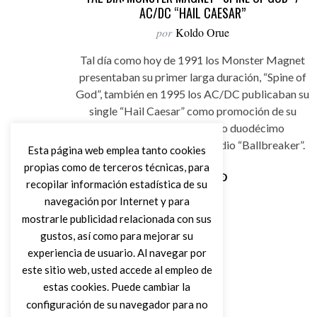
AC/DC “HAIL CAESAR”
por
Koldo Orue
Tal día como hoy de 1991 los Monster Magnet
presentaban su primer larga duración, “Spine of
God”, también en 1995 los AC/DC publicaban su
single “Hail Caesar” como promoción de su
decimotercer (Australia) o duodécimo
(internacional) álbum de estudio “Ballbreaker”.
Esta página web emplea tanto cookies
propias como de terceros técnicas, para
recopilar información estadística de su
Leer Más
navegación por Internet y para
mostrarle publicidad relacionada con sus
gustos, así como para mejorar su
experiencia de usuario. Al navegar por
este sitio web, usted accede al empleo de
estas cookies. Puede cambiar la
configuración de su navegador para no