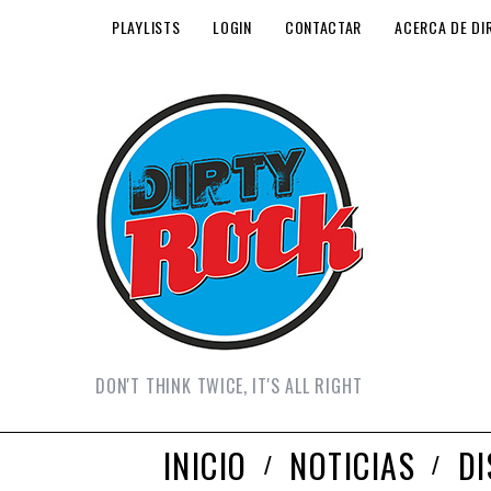
PLAYLISTS
LOGIN
CONTACTAR
ACERCA DE DI
DON'T THINK TWICE, IT'S ALL RIGHT
INICIO
NOTICIAS
D