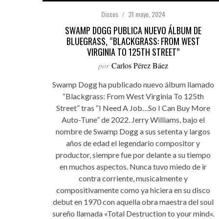
Discos
31 mayo, 2024
SWAMP DOGG PUBLICA NUEVO ÁLBUM DE
BLUEGRASS, “BLACKGRASS: FROM WEST
VIRGINIA TO 125TH STREET”
por
Carlos Pérez Báez
Swamp Dogg ha publicado nuevo álbum llamado
“Blackgrass: From West Virginia To 125th
Street” tras “I Need A Job…So I Can Buy More
Auto-Tune” de 2022. Jerry Williams, bajo el
nombre de Swamp Dogg a sus setenta y largos
años de edad el legendario compositor y
productor, siempre fue por delante a su tiempo
en muchos aspectos. Nunca tuvo miedo de ir
contra corriente, musicalmente y
compositivamente como ya hiciera en su disco
debut en 1970 con aquella obra maestra del soul
sureño llamada «Total Destruction to your mind«.