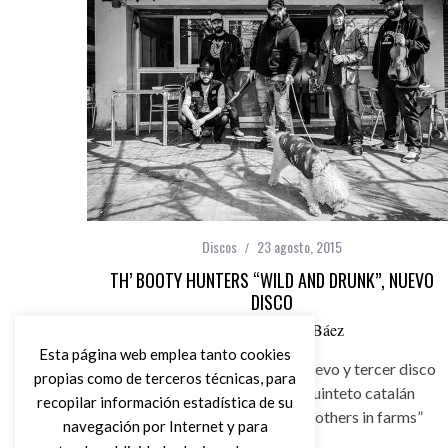
Discos
23 agosto, 2015
TH’ BOOTY HUNTERS “WILD AND DRUNK”, NUEVO
DISCO
por
Carlos Pérez Báez
Esta página web emplea tanto cookies
Th’ Booty Hunters publican nuevo y tercer disco
propias como de terceros técnicas, para
“Wild and Drunk” de este quinteto catalán
recopilar información estadística de su
tras”Chernobilly” (2013) “Brothers in farms”
navegación por Internet y para
(2011)