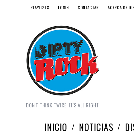
PLAYLISTS
LOGIN
CONTACTAR
ACERCA DE DI
DON'T THINK TWICE, IT'S ALL RIGHT
INICIO
NOTICIAS
D