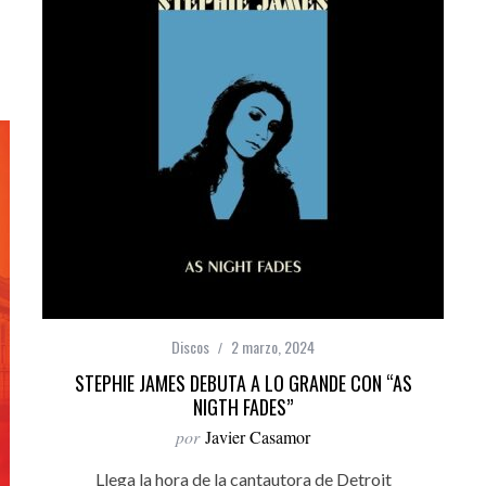
Discos
2 marzo, 2024
STEPHIE JAMES DEBUTA A LO GRANDE CON “AS
NIGTH FADES”
por
Javier Casamor
Llega la hora de la cantautora de Detroit