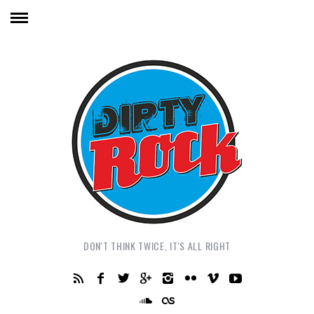
DON'T THINK TWICE, IT'S ALL RIGHT