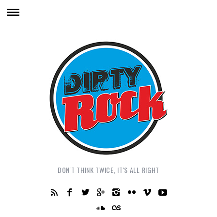
DON'T THINK TWICE, IT'S ALL RIGHT