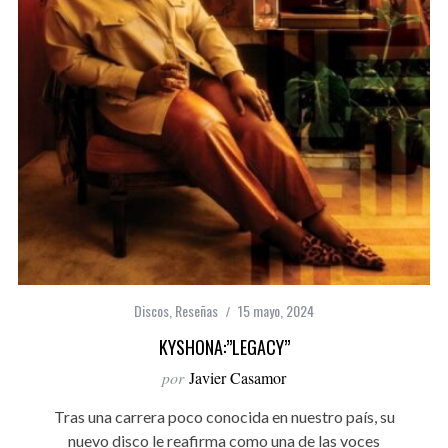
Discos
,
Reseñas
15 mayo, 2024
KYSHONA:”LEGACY”
por
Javier Casamor
Tras una carrera poco conocida en nuestro país, su
nuevo disco le reafirma como una de las voces