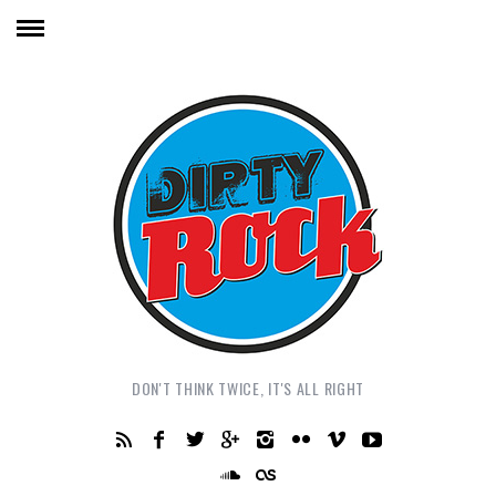
DON'T THINK TWICE, IT'S ALL RIGHT