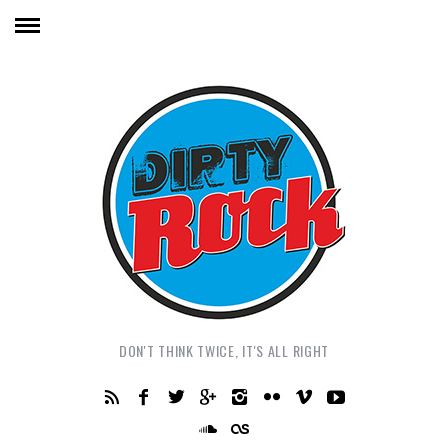
DON'T THINK TWICE, IT'S ALL RIGHT