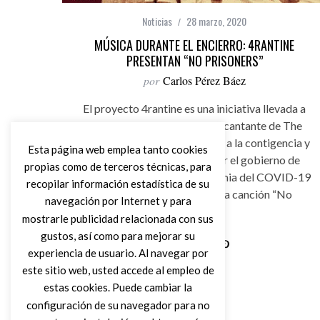
Noticias
28 marzo, 2020
MÚSICA DURANTE EL ENCIERRO: 4RANTINE
PRESENTAN “NO PRISONERS”
por
Carlos Pérez Báez
El proyecto 4rantine es una iniciativa llevada a
cabo por Rubén Hernández cantante de The
Cassavetes que surgió debido a la contigencia y
Esta página web emplea tanto cookies
confinamiento ordenado por el gobierno de
propias como de terceros técnicas, para
Sánchez exigido por la pandemia del COVID-19
recopilar información estadística de su
y que dio como resultado la canción “No
navegación por Internet y para
prisoners”
mostrarle publicidad relacionada con sus
gustos, así como para mejorar su
experiencia de usuario. Al navegar por
Leer Más
este sitio web, usted accede al empleo de
estas cookies. Puede cambiar la
configuración de su navegador para no