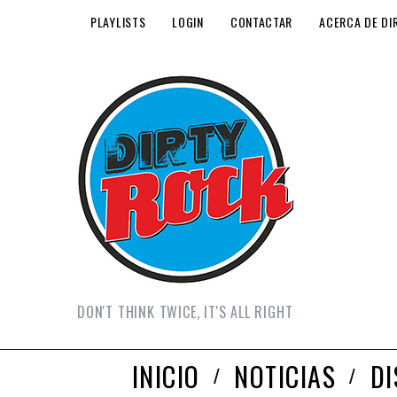
PLAYLISTS
LOGIN
CONTACTAR
ACERCA DE DI
DON'T THINK TWICE, IT'S ALL RIGHT
INICIO
NOTICIAS
D