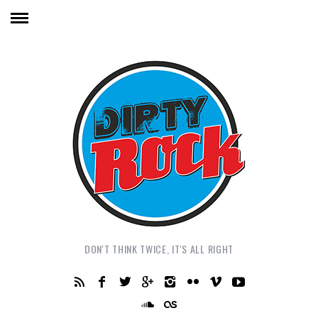
DON'T THINK TWICE, IT'S ALL RIGHT