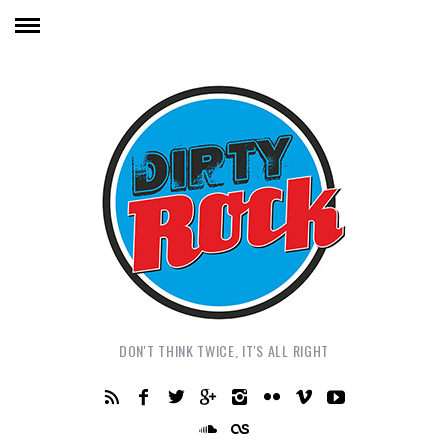
DON'T THINK TWICE, IT'S ALL RIGHT