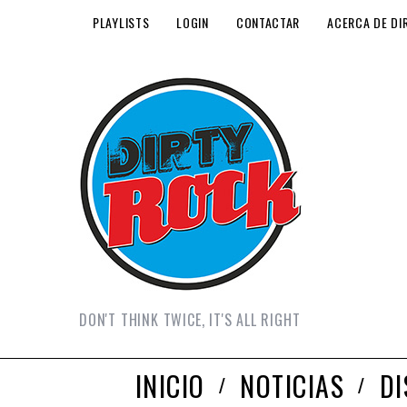
PLAYLISTS
LOGIN
CONTACTAR
ACERCA DE DI
DON'T THINK TWICE, IT'S ALL RIGHT
INICIO
NOTICIAS
D