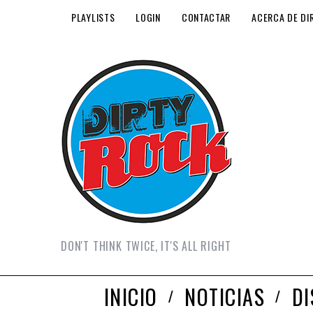
PLAYLISTS
LOGIN
CONTACTAR
ACERCA DE DI
DON'T THINK TWICE, IT'S ALL RIGHT
INICIO
NOTICIAS
D