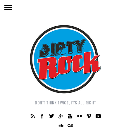
DON'T THINK TWICE, IT'S ALL RIGHT