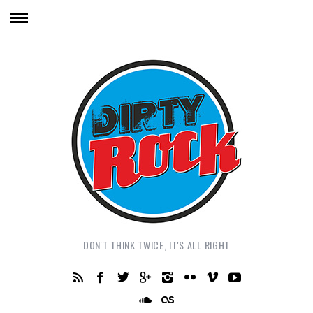
DON'T THINK TWICE, IT'S ALL RIGHT