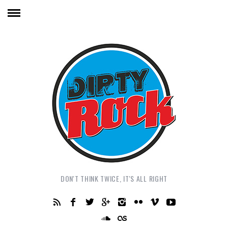
DON'T THINK TWICE, IT'S ALL RIGHT