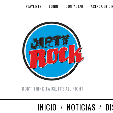
PLAYLISTS
LOGIN
CONTACTAR
ACERCA DE DI
DON'T THINK TWICE, IT'S ALL RIGHT
INICIO
NOTICIAS
D