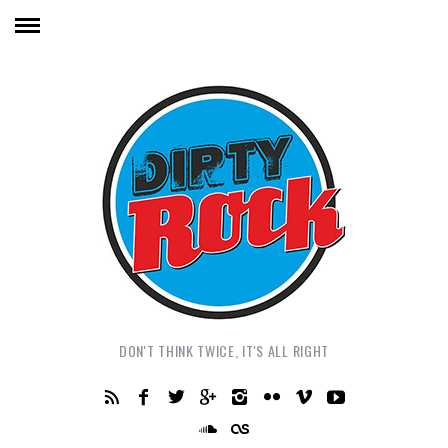
DON'T THINK TWICE, IT'S ALL RIGHT