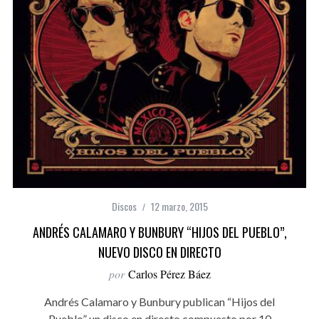
Discos
12 marzo, 2015
ANDRÉS CALAMARO Y BUNBURY “HIJOS DEL PUEBLO”,
NUEVO DISCO EN DIRECTO
por
Carlos Pérez Báez
Andrés Calamaro y Bunbury publican “Hijos del
Pueblo” un disco en directo compuesto por 10