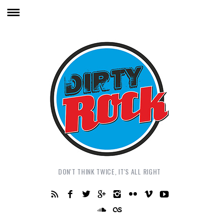
DON'T THINK TWICE, IT'S ALL RIGHT