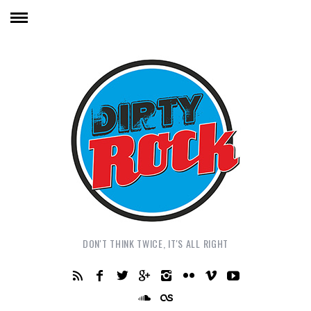
DON'T THINK TWICE, IT'S ALL RIGHT