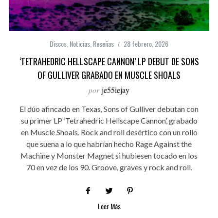
Discos
,
Noticias
,
Reseñas
28 febrero, 2026
‘TETRAHEDRIC HELLSCAPE CANNON’ LP DEBUT DE SONS
OF GULLIVER GRABADO EN MUSCLE SHOALS
por
je55iejay
El dúo afincado en Texas, Sons of Gulliver debutan con
su primer LP ‘Tetrahedric Hellscape Cannon’, grabado
en Muscle Shoals. Rock and roll desértico con un rollo
que suena a lo que habrían hecho Rage Against the
Machine y Monster Magnet si hubiesen tocado en los
70 en vez de los 90. Groove, graves y rock and roll.
Leer Más