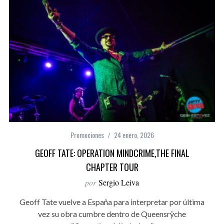
Promociones
24 enero, 2026
GEOFF TATE: OPERATION MINDCRIME,THE FINAL
CHAPTER TOUR
por
Sergio Leiva
Geoff Tate vuelve a España para interpretar por última
vez su obra cumbre dentro de Queensrÿche