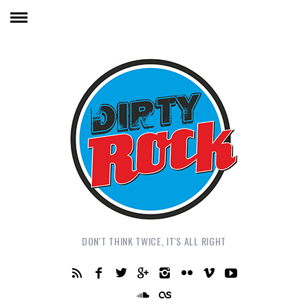
DON'T THINK TWICE, IT'S ALL RIGHT