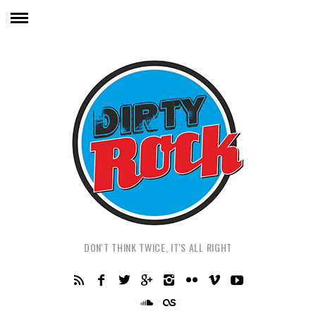
DON'T THINK TWICE, IT'S ALL RIGHT