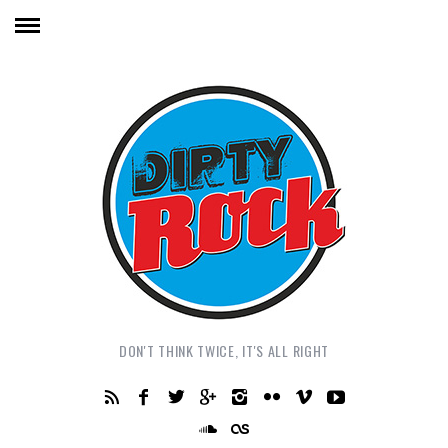
DON'T THINK TWICE, IT'S ALL RIGHT