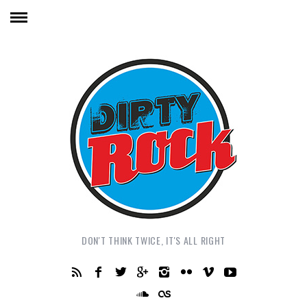
DON'T THINK TWICE, IT'S ALL RIGHT