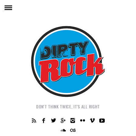
DON'T THINK TWICE, IT'S ALL RIGHT