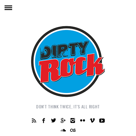
DON'T THINK TWICE, IT'S ALL RIGHT