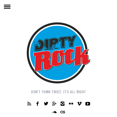
DON'T THINK TWICE, IT'S ALL RIGHT